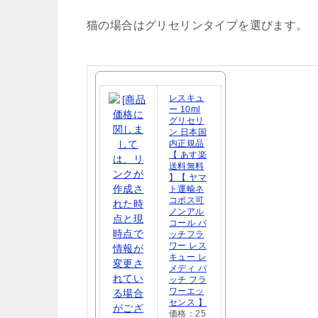
猫の場合はグリセリンタイプを選びます。
レスキュ
ー 10ml
グリセリ
ン 日本国
内正規品
【 あす楽
送料無料
】【 ヤマ
ト運輸ネ
コポス可
ノンアル
コール バ
ッチフラ
ワー レス
キュー レ
メディ バ
ッチ フラ
ワーエッ
センス 】
価格：25