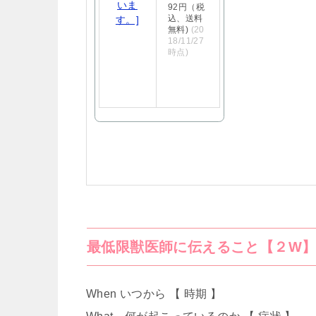
92円（税
込、送料
無料)
(20
18/11/27
時点)
最低限獣医師に伝えること【２W
When いつから 【 時期 】