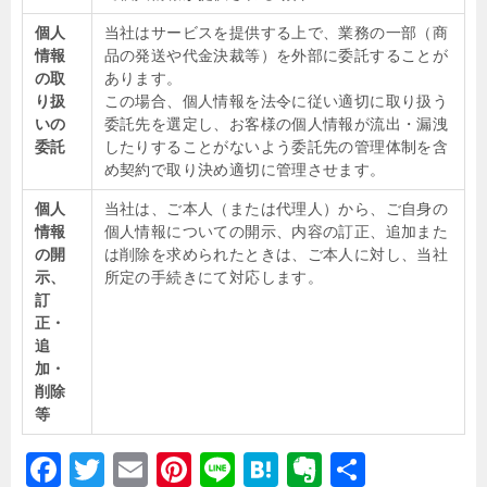
個人
当社はサービスを提供する上で、業務の一部（商
情報
品の発送や代金決裁等）を外部に委託することが
の取
あります。
り扱
この場合、個人情報を法令に従い適切に取り扱う
いの
委託先を選定し、お客様の個人情報が流出・漏洩
委託
したりすることがないよう委託先の管理体制を含
め契約で取り決め適切に管理させます。
個人
当社は、ご本人（または代理人）から、ご自身の
情報
個人情報についての開示、内容の訂正、追加また
の開
は削除を求められたときは、ご本人に対し、当社
示、
所定の手続きにて対応します。
訂
正・
追
加・
削除
等
F
T
E
Pi
Li
H
E
共