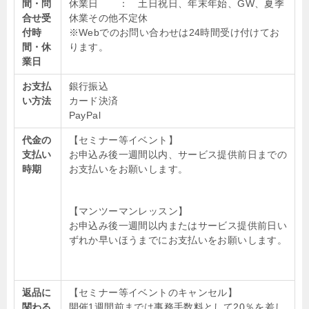
間・問
休業日 ： 土日祝日、年末年始、GW、夏季
合せ受
休業その他不定休
付時
※Webでのお問い合わせは24時間受け付けてお
間・休
ります。
業日
お支払
銀行振込
い方法
カード決済
PayPal
代金の
【セミナー等イベント】
支払い
お申込み後一週間以内、サービス提供前日までの
時期
お支払いをお願いします。
【マンツーマンレッスン】
お申込み後一週間以内またはサービス提供前日い
ずれか早いほうまでにお支払いをお願いします。
返品に
【セミナー等イベントのキャンセル】
関わる
開催1週間前までは事務手数料として20％を差し