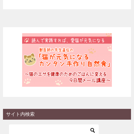
a
wi
m
nt
n
at
v
有
c
tt
ai
er
e
e
er
e
er
l
e
n
n
b
st
a
ot
o
e
o
k
サイト内検索