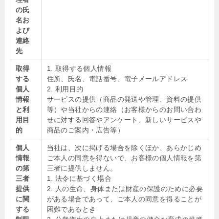
の氏
名お
よび
連絡
先
取得
1. 取得する個人情報
する
住所、氏名、電話番号、電子メールアドレス
個人
2. 利用目的
情報
サービスの提供（商品の発送や管理、資料の提供
と利
等）や当社からの連絡（お客様からのお問い合わ
用目
せに対する回答やアンケート、新しいサービスや
的
商品のご案内・広告等）
個人
当社は、次に掲げる場合を除くほか、あらかじめ
情報
ご本人の同意を得ないで、お客様の個人情報を第
の第
三者に提供しません。
三者
1. 法令に基づく場合
提供
2. 人の生命、身体または財産の保護のために必要
に関
がある場合であって、ご本人の同意を得ることが
する
困難であるとき