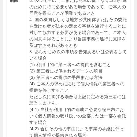
制限
3. 公衆衛生の向上または児童の健全な育成の推進
のために特に必要がある場合であって、ご本人の
同意を得ることが困難であるとき
4. 国の機関もしくは地方公共団体またはその委託
を受けた者が法令の定める事務を遂行することに
対して協力する必要がある場合であって、ご本人
の同意を得ることにより当該事務の遂行に支障を
及ぼすおそれがあるとき
5. あらかじめ次の事項を告知あるいは公表をして
いる場合
(1) 利用目的に第三者への提供を含むこと
(2) 第三者に提供されるデータの項目
(3) 第三者への提供の手段または方法
(4) ご本人の求めに応じて個人情報の第三者への
提供を停止すること
ただし次に掲げる場合は上記に定める第三者には
該当しません。
(4.1) 当社が利用目的の達成に必要な範囲内にお
いて個人情報の取り扱いの全部または一部を委託
する場合
(4.2) 合併その他の事由による事業の承継に伴っ
て個人情報が提供される場合