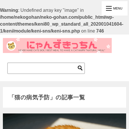
Warning
: Undefined array key "image" in
/home/nekogohan/neko-gohan.com/public_html/wp-
content/themes/keni80_wp_standard_all_202001041604-
1/keni/module/keni-sns/keni-sns.php
on line
746
「猫の病気予防」の記事一覧