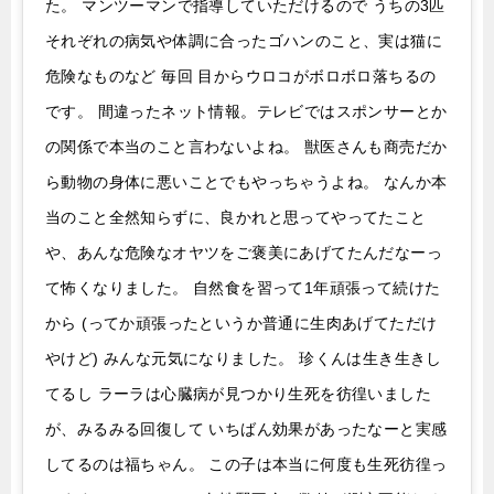
た。 マンツーマンで指導していただけるので うちの3匹
それぞれの病気や体調に合ったゴハンのこと、実は猫に
危険なものなど 毎回 目からウロコがボロボロ落ちるの
です。 間違ったネット情報。テレビではスポンサーとか
の関係で本当のこと言わないよね。 獣医さんも商売だか
ら動物の身体に悪いことでもやっちゃうよね。 なんか本
当のこと全然知らずに、良かれと思ってやってたこと
や、あんな危険なオヤツをご褒美にあげてたんだなーっ
て怖くなりました。 自然食を習って1年頑張って続けた
から (ってか頑張ったというか普通に生肉あげてただけ
やけど) みんな元気になりました。 珍くんは生き生きし
てるし ラーラは心臓病が見つかり生死を彷徨いました
が、みるみる回復して いちばん効果があったなーと実感
してるのは福ちゃん。 この子は本当に何度も生死彷徨っ