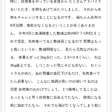
時に、自然食をやっている友達から たくさんアドバイス
をいただき、生卵をあげてみたりしました。 それから生
肉をチャレンジすることになるのです。 福ちゃん去年の
8月以降、食欲がなくなるということが全くありませ
ん。 今年3月に血液検査した数値はBUN57.7 CRE2.6 こ
れで安定。生肉食べてると数値高くなるので 実際はもっ
と低いというか、数値関係なし。 見たら元気なのわか
る。 体重もずっと2kg台だった。2.5〜2.8くらい。 今は
3kg超えてる。 しつこかった顎ニキビも出ない。 セミン
トラもやめた。あれ腎臓の血圧下げるだけ。生肉食べて
たら必要ない。 こんなに体調が良いのが続いてるのは
完璧 自然食のおかげでしょう。 1つ後悔してることは、
もっともっと早く自然食に出会えてたなら。 病気になる
前に始めてたなら。 それでも福が亡くなってしまう前に