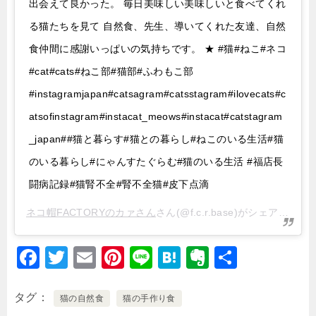
出会えて良かった。 毎日美味しい美味しいと食べてくれ
る猫たちを見て 自然食、先生、導いてくれた友達、自然
食仲間に感謝いっぱいの気持ちです。 ★ #猫#ねこ#ネコ
#cat#cats#ねこ部#猫部#ふわもこ部
#instagramjapan#catsagram#catsstagram#ilovecats#c
atsofinstagram#instacat_meows#instacat#catstagram
_japan##猫と暮らす#猫との暮らし#ねこのいる生活#猫
のいる暮らし#にゃんすたぐらむ#猫のいる生活 #福店長
闘病記録#猫腎不全#腎不全猫#皮下点滴
ネコ帽FACTORYのカァさん
さん(@f.c.r.base)がシェアした投稿 –
F
T
E
Pi
Li
H
E
共
a
wi
m
nt
n
at
v
有
c
tt
ai
er
e
e
er
タグ
猫の自然食
猫の手作り食