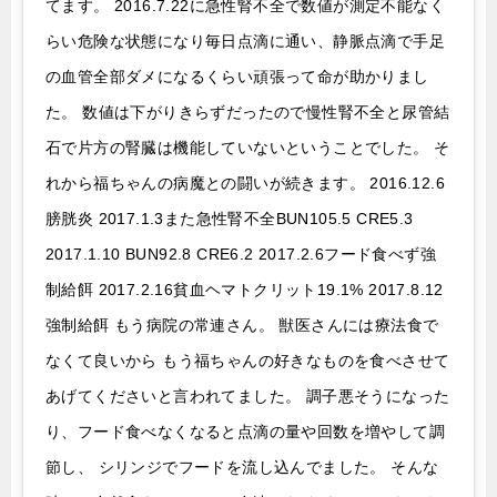
てます。 2016.7.22に急性腎不全で数値が測定不能なく
らい危険な状態になり毎日点滴に通い、静脈点滴で手足
の血管全部ダメになるくらい頑張って命が助かりまし
た。 数値は下がりきらずだったので慢性腎不全と尿管結
石で片方の腎臓は機能していないということでした。 そ
れから福ちゃんの病魔との闘いが続きます。 2016.12.6
膀胱炎 2017.1.3また急性腎不全BUN105.5 CRE5.3
2017.1.10 BUN92.8 CRE6.2 2017.2.6フード食べず強
制給餌 2017.2.16貧血ヘマトクリット19.1% 2017.8.12
強制給餌 もう病院の常連さん。 獣医さんには療法食で
なくて良いから もう福ちゃんの好きなものを食べさせて
あげてくださいと言われてました。 調子悪そうになった
り、フード食べなくなると点滴の量や回数を増やして調
節し、 シリンジでフードを流し込んでました。 そんな