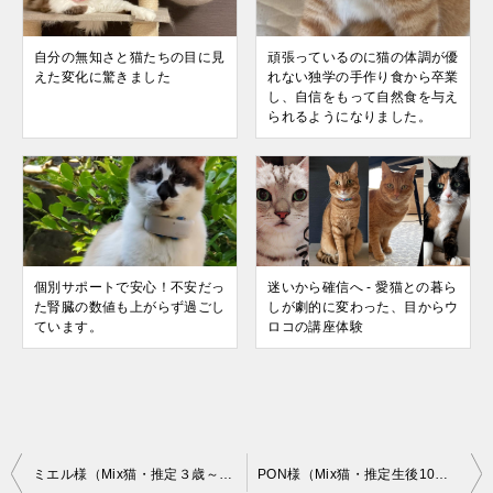
自分の無知さと猫たちの目に見
頑張っているのに猫の体調が優
えた変化に驚きました
れない独学の手作り食から卒業
し、自信をもって自然食を与え
られるようになりました。
個別サポートで安心！不安だっ
迷いから確信へ - 愛猫との暮ら
た腎臓の数値も上がらず過ごし
しが劇的に変わった、目からウ
ています。
ロコの講座体験
投
ミエル様（Mix猫・推定３歳～・雌・避妊）のお客様の声
PON様（Mix猫・推定生後10週～・雌）のお客様の声