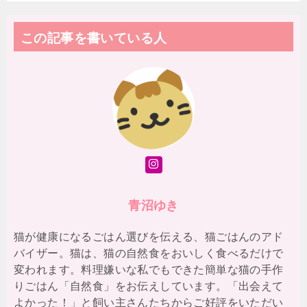
e
er
l
e
n
n
b
st
a
ot
この記事を書いている人
o
e
o
k
青沼ゆき
猫が健康になるごはん選びを伝える、猫ごはんのアド
バイザー。猫は、猫の自然食をおいしく食べるだけで
変われます。料理嫌いな私でもできた簡単な猫の手作
りごはん「自然食」をお伝えしています。「出会えて
よかった！」と飼い主さんたちからご好評をいただい