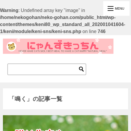
Warning
: Undefined array key "image" in
/home/nekogohan/neko-gohan.com/public_html/wp-
content/themes/keni80_wp_standard_all_202001041604-
1/keni/module/keni-sns/keni-sns.php
on line
746
「鳴く」の記事一覧