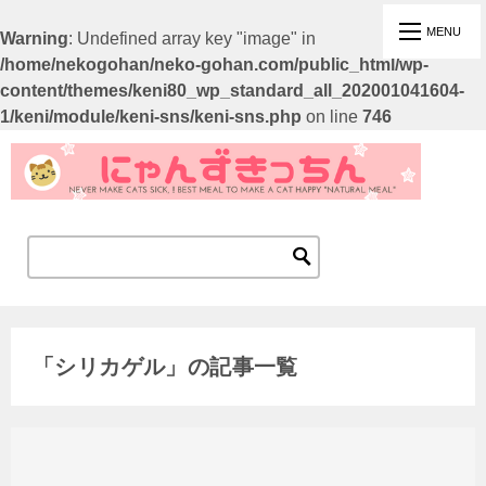
Warning
: Undefined array key "image" in
/home/nekogohan/neko-gohan.com/public_html/wp-
content/themes/keni80_wp_standard_all_202001041604-
1/keni/module/keni-sns/keni-sns.php
on line
746
「シリカゲル」の記事一覧